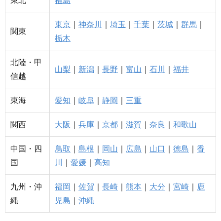
東京
｜
神奈川
｜
埼玉
｜
千葉
｜
茨城
｜
群馬
｜
関東
栃木
北陸・甲
山梨
｜
新潟
｜
長野
｜
富山
｜
石川
｜
福井
信越
東海
愛知
｜
岐阜
｜
静岡
｜
三重
関西
大阪
｜
兵庫
｜
京都
｜
滋賀
｜
奈良
｜
和歌山
中国・四
鳥取
｜
島根
｜
岡山
｜
広島
｜
山口
｜
徳島
｜
香
国
川
｜
愛媛
｜
高知
九州・沖
福岡
｜
佐賀
｜
長崎
｜
熊本
｜
大分
｜
宮崎
｜
鹿
縄
児島
｜
沖縄