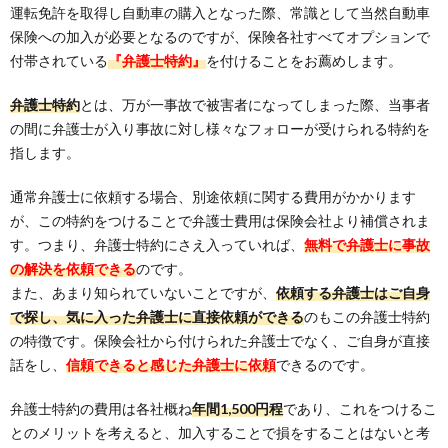
運転免許を取得し自動車の購入となった際、常識として当然自動車
保険への加入が必要となるのですが、保険各社すべてオプションで
付帯されている
『弁護士特約』
を付けることをお薦めします。
弁護士特約
とは、万が一事故で被害者になってしまった際、当事者
の間に弁護士が入り事故に対し様々なフォローが受けられる特約を
指します。
通常弁護士に依頼する場合、別途依頼に関する費用がかかります
が、この特約をつけることで弁護士費用は保険会社より補償されま
す。つまり、弁護士特約にさえ入っていれば、
無料で弁護士に事故
の解決を依頼できる
のです。
また、あまり知られていないことですが、
依頼する弁護士はご自身
で探し、気に入った弁護士に直接依頼ができる
のもこの弁護士特約
の特徴です。保険会社から付けられた弁護士でなく、ご自身が直接
話をし、
信頼できると感じた弁護士に依頼
できるのです。
弁護士特約の費用は各社概ね
年間1,500円程
であり、これをつけるこ
とのメリットを考えると、加入することで損をすることはないと考