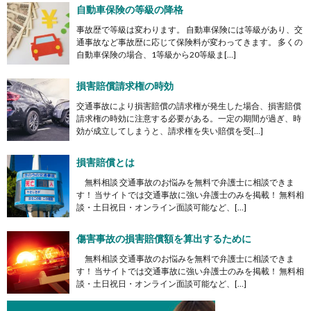
自動車保険の等級の降格
事故歴で等級は変わります。 自動車保険には等級があり、交
通事故など事故歴に応じて保険料が変わってきます。 多くの
自動車保険の場合、1等級から20等級ま[…]
損害賠償請求権の時効
交通事故により損害賠償の請求権が発生した場合、損害賠償
請求権の時効に注意する必要がある。一定の期間が過ぎ、時
効が成立してしまうと、請求権を失い賠償を受[…]
損害賠償とは
無料相談 交通事故のお悩みを無料で弁護士に相談できま
す！ 当サイトでは交通事故に強い弁護士のみを掲載！ 無料相
談・土日祝日・オンライン面談可能など、[…]
傷害事故の損害賠償額を算出するために
無料相談 交通事故のお悩みを無料で弁護士に相談できま
す！ 当サイトでは交通事故に強い弁護士のみを掲載！ 無料相
談・土日祝日・オンライン面談可能など、[…]