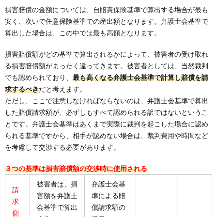
損害賠償の金額については、自賠責保険基準で算出する場合が最も
安く、次いで任意保険基準での産出額となります。弁護士会基準で
算出した場合は、この中では最も高額となります。
損害賠償額がどの基準で算出されるかによって、被害者の受け取れ
る損害賠償額がまったく違ってきます。被害者としては、当然裁判
でも認められており、
最も高くなる弁護士会基準で計算し賠償を請
求するべき
だと考えます。
ただし、ここで注意しなければならないのは、弁護士会基準で算出
した賠償請求額が、必ずしもすべて認められる訳ではないというこ
とです。弁護士会基準はあくまで実際に裁判を起こした場合に認め
られる基準ですから、相手が認めない場合は、裁判費用や時間など
を考慮して交渉する必要があります。
３つの基準は損害賠償額の交渉時に使用される
被害者は、損
弁護士会基
請
害額を弁護士
準による賠
求
会基準で算出
償請求額の
側