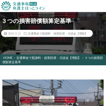
３つの損害賠償額算定基準
2019.11.21
交通事故で慰謝料・損害賠償・示談金【増額】
HOME
>
交通事故で慰謝料・損害賠償・示談金【増額】
>
３つの損害賠
償額算定基準