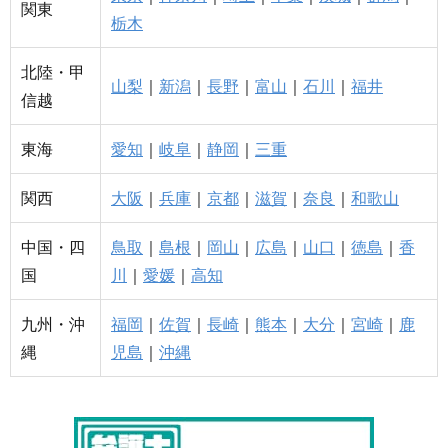
関東
栃木
北陸・甲
山梨
｜
新潟
｜
長野
｜
富山
｜
石川
｜
福井
信越
東海
愛知
｜
岐阜
｜
静岡
｜
三重
関西
大阪
｜
兵庫
｜
京都
｜
滋賀
｜
奈良
｜
和歌山
中国・四
鳥取
｜
島根
｜
岡山
｜
広島
｜
山口
｜
徳島
｜
香
国
川
｜
愛媛
｜
高知
九州・沖
福岡
｜
佐賀
｜
長崎
｜
熊本
｜
大分
｜
宮崎
｜
鹿
縄
児島
｜
沖縄