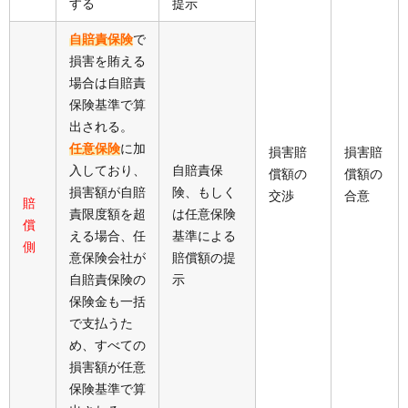
する
提示
自賠責保険
で
損害を賄える
場合は自賠責
保険基準で算
出される。
任意保険
に加
損害賠
損害賠
入しており、
自賠責保
償額の
償額の
損害額が自賠
険、もしく
交渉
合意
賠
責限度額を超
は任意保険
償
える場合、任
基準による
側
意保険会社が
賠償額の提
自賠責保険の
示
保険金も一括
で支払うた
め、すべての
損害額が任意
保険基準で算