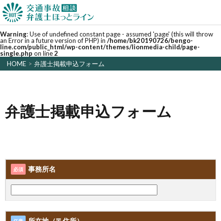
Warning
: Use of undefined constant page - assumed 'page' (this will throw
an Error in a future version of PHP) in
/home/bk20190726/bengo-
line.com/public_html/wp-content/themes/lionmedia-child/page-
single.php
on line
2
HOME
>
弁護士掲載申込フォーム
弁護士掲載申込フォーム
事務所名
必須
所在地（〒住所）