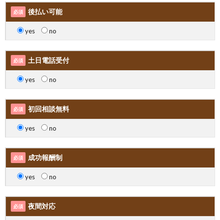
後払い可能
必須
yes
no
土日電話受付
必須
yes
no
初回相談無料
必須
yes
no
成功報酬制
必須
yes
no
夜間対応
必須