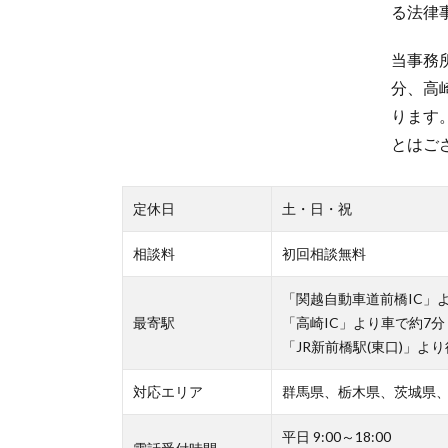
る法律
当事務
分、高
ります
とはご
定休日
土・日・祝
相談料
初回相談無料
「関越自動車道前橋IC」
最寄駅
「高崎IC」より車で約7分
「JR新前橋駅(東口)」よ
対応エリア
群馬県、栃木県、茨城県
平日 9:00～18:00