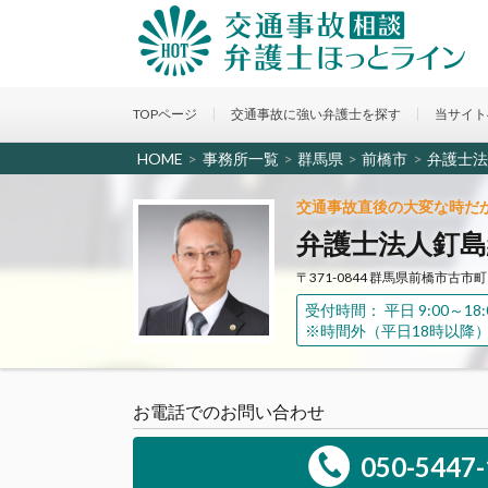
TOPページ
交通事故に強い弁護士を探す
当サイト
HOME
>
事務所一覧
>
群馬県
>
前橋市
>
弁護士法
交通事故直後の大変な時だ
弁護士法人釘島
〒371-0844 群馬県前橋市古市町1
受付時間： 平日 9:00～18:
※時間外（平日18時以降
お電話でのお問い合わせ
050-5447