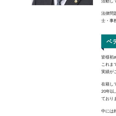
活動し
法律問
士・事
ベ
皆様初
これま
実績が
在籍し
20年
ており
中には