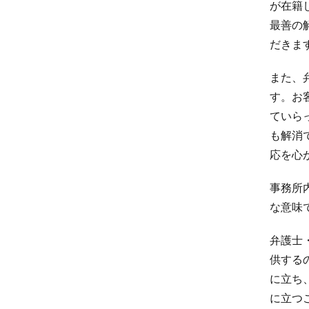
が在籍
最善の
だきま
また、
す。お
ていら
も解消
応を心
事務所
な意味
弁護士
供する
に立ち
に立つ