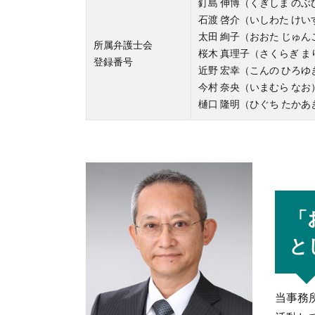
釘島 伸博（くぎしま のぶひ
石渡 啓介（いしわた けいす
太田 絢子（おおた じゅん
所属弁護士会
桜木 真理子（さくらぎ まり
登録番号
近野 宏幸（こんの ひろゆ
今村 奈央（いまむら なお
樋口 隆明（ひぐち たかあ
「
と
当事務