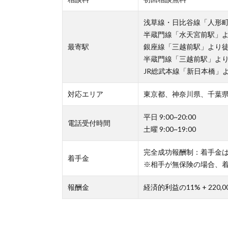
浅草線・日比谷線「人形町
半蔵門線「水天宮前駅」よ
最寄駅
銀座線「三越前駅」より徒
半蔵門線「三越前駅」より
JR総武本線「新日本橋」よ
対応エリア
東京都、神奈川県、千葉
平日 9:00~20:00
電話受付時間
土曜 9:00~19:00
完全成功報酬制：着手金
着手金
※相手が無保険の場合、着手
報酬金
経済的利益の11% + 220,