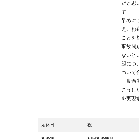
だと思
す。
早めに
え、お
ことを
事故問
ないと
題につ
ついて
一度過
こうし
を実現
定休日
祝
相談料
初回相談無料