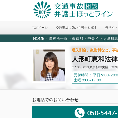
TOPページ
交通事故に強い弁護士を探す
当サイト
HOME
>
事務所一覧
>
東京都
>
中央区
>
人形町恵
過失割合、慰謝料など、事
人形町恵和法律事
〒103-0013 東京都中央区日本橋
受付時間： 平日 9:00~20:0
土曜 9:00~19:00
お電話でのお問い合わせ
050-5447