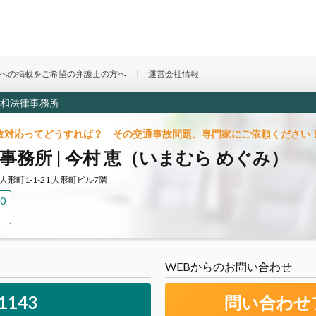
への掲載をご希望の弁護士の方へ
運営会社情報
和法律事務所
故対応ってどうすれば？ その交通事故問題、専門家にご依頼ください
務所 | 今村 恵（いまむら めぐみ）
人形町1-1-21 人形町ビル7階
0
WEBからのお問い合わせ
-1143
問い合わせ