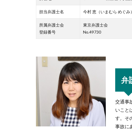
担当弁護士名
今村 恵（いまむら めぐみ
所属弁護士会
東京弁護士会
登録番号
No.49730
弁
交通事
いこと
す。そ
事故に