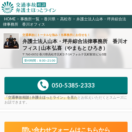
HOME
>
事務所一覧
>
香川県
>
高松市
>
弁護士法人山本・坪井綜合法
律事務所 香川オフィス
交通事故にトータルな強み！当事務所にお任せを！
弁護士法人山本・坪井綜合法律事務所 香川オ
フィス | 山本 弘喜（やまもと ひろき）
〒760-0052 香川県高松市瓦町2-7-14 フォルテ瓦町駅前ビル5階
受付時間： 8:00~21:00
050-5385-2333
「交通事故相談 | 弁護士ほっとライン」を見た
とお伝えいただくとスムーズに
お話できます。
問い合わせフォームはこちらから