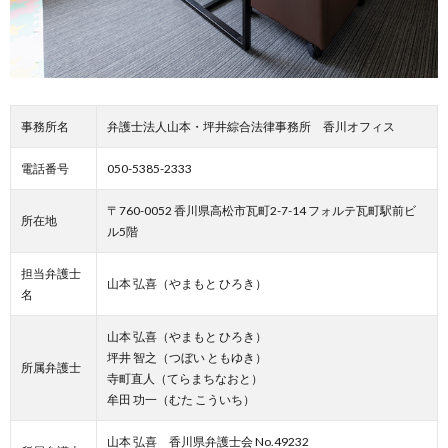
事務所名
弁護士法人山本・坪井綜合法律事務所 香川オフィス
電話番号
050-5385-2333
〒760-0052 香川県高松市瓦町2-7-14 フォルテ瓦町駅前ビ
所在地
ル5階
担当弁護士
山本 弘喜（やまもと ひろき）
名
山本 弘喜（やまもと ひろき）
坪井 智之（つぼい ともゆき）
所属弁護士
寺町直人（てらまちなおと）
牟田 功一（むた こういち）
山本 弘喜 香川県弁護士会 No.49232