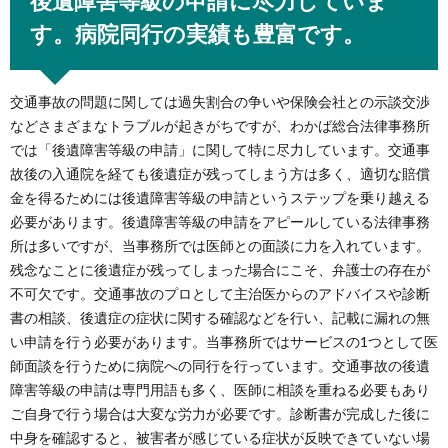
後遺障害等級の申請に尽力していま
す。病院同行の実績も豊富です。
交通事故の問題に関しては過失割合の争いや保険会社との示談交渉
などさまざまなトラブルが起きがちですが、わかば総合法律事務所
では「後遺障害等級の申請」に関して特に尽力しています。交通事
故後の入通院を経ても後遺症が残ってしまう方は多く、適切な賠償
金を得るためには後遺障害等級の申請というステップを乗り越える
必要があります。後遺障害等級の申請をアピールしている法律事務
所は多いですが、当事務所では医師との面談に力を入れています。
残念なことに後遺症が残ってしまった場合にこそ、弁護士の存在が
不可欠です。交通事故のプロとして主治医からのアドバイスや診断
書の相談、後遺症の症状に関する確認などを行い、記載に漏れの無
い申請を行う必要があります。当事務所ではサービスの1つとして医
師面談を行うために病院への同行を行っています。交通事故の後遺
障害等級の申請は専門用語も多く、医師に相談を重ねる必要もあり
ご自身で行う場合は大変な労力が必要です。診断書が完成した後に
中身を確認すると、被害者が感じている症状が反映できていない場