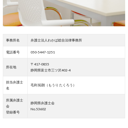
事務所名
弁護士法人わかば総合法律事務所
電話番号
050-5447-1251
〒417-0855
所在地
静岡県富士市三ツ沢402-4
担当弁護士
毛利 拓朗（もうり たくろう）
名
所属弁護士
静岡県弁護士会
会
No.53602
登録番号