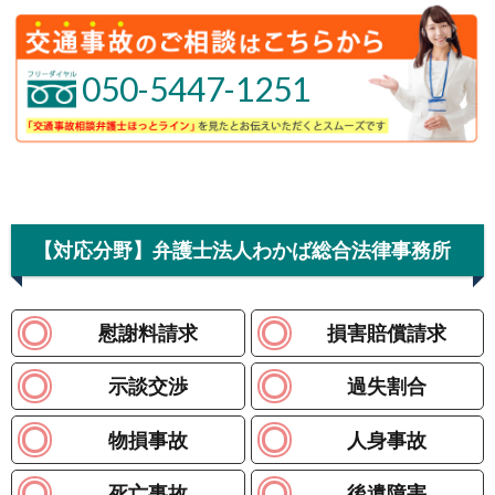
050-5447-1251
【対応分野】弁護士法人わかば総合法律事務所
慰謝料請求
損害賠償請求
示談交渉
過失割合
物損事故
人身事故
死亡事故
後遺障害