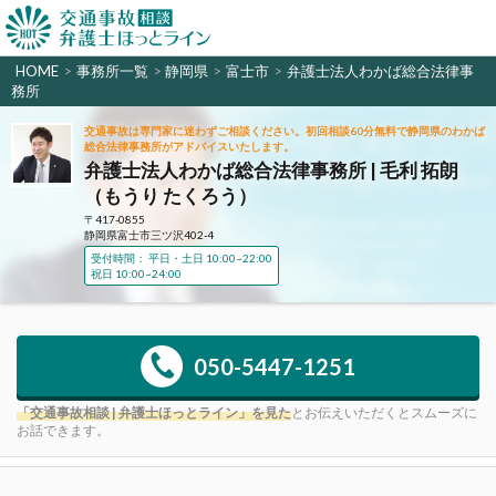
HOME
>
事務所一覧
>
静岡県
>
富士市
>
弁護士法人わかば総合法律事
務所
交通事故は専門家に迷わずご相談ください。初回相談60分無料で静岡県のわかば
総合法律事務所がアドバイスいたします。
弁護士法人わかば総合法律事務所 | 毛利 拓朗
（もうり たくろう）
〒417-0855
静岡県富士市三ツ沢402-4
受付時間： 平日・土日 10:00~22:00
祝日 10:00~24:00
050-5447-1251
「交通事故相談 | 弁護士ほっとライン」を見た
とお伝えいただくとスムーズに
お話できます。