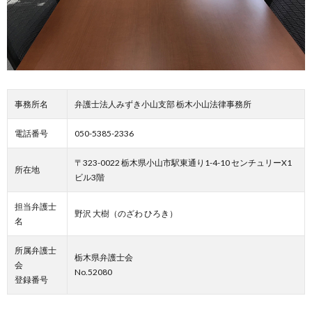
事務所名
弁護士法人みずき小山支部 栃木小山法律事務所
電話番号
050-5385-2336
〒323-0022 栃木県小山市駅東通り1-4-10 センチュリーX1
所在地
ビル3階
担当弁護士
野沢 大樹（のざわ ひろき）
名
所属弁護士
栃木県弁護士会
会
No.52080
登録番号