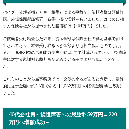
バイク（依頼者様）と車（相手）による事故で、依頼者様は頭部打
撲、外傷性頚部症候群、右手打撲の怪我を負いました。はじめに相
手方保険会社から提示された賠償額は【404万円】でした。
ご依頼を受け精査した結果、提示金額は保険会社の算定基準で割り
出されており、本来受け取るべき金額よりも相当低いものでした。
また、逸失利益の労働能力喪失期間は3年で計算されており、後遺障
害に対する慰謝料も裁判所が定めている基準よりも低いものでし
た。
これらのことから当事務所では、交渉の余地があると判断し、最終
的に提示金額の約2.6倍である【1,069万円】の賠償金獲得に成功し
ました。
40代会社員～後遺障害への慰謝料59万円→220
万円へ増額成功～