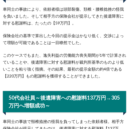
車同士の事故により、依頼者様は頭部裂傷、頚椎・腰椎捻挫の怪我
を負いました。そして相手方の保険会社が提示してきた後遺障害に
対する慰謝料は、たったの【59万円】。
保険会社の基準で算出した今回の提示金はかなり低く、交渉によっ
て増額が可能であることは一目瞭然でした。
このケースでもまた、逸失利益の労働能力喪失期間が1年で計算され
ていることや、後遺障害に対する慰謝料が裁判所基準のものより低
いことを粘り強く指摘。その結果、最初の提示金額の約4倍である
【220万円】もの慰謝料を獲得することができました。
50代会社員～後遺障害への慰謝料137万円→305
万円へ増額成功～
車同士の事故で頸椎捻挫の怪我を負ってしまった依頼者様。相手方
保険会社が提示してきたのは、後遺障害に対する慰謝料【137万