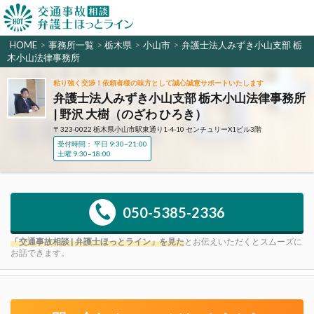
HOME
>
事務所一覧
>
栃木県
>
小山市
>
弁護士法人みずき小山支部 栃
木小山法律事務所
粘り強く交渉！依頼者様の味方として誠心誠意サポートいたします
弁護士法人みずき小山支部 栃木小山法律事務所
| 野沢 大樹（のざわ ひろき）
〒323-0022 栃木県小山市駅東通り1-4-10 センチュリーX1ビル3階
受付時間： 平日 9:30~21:00
土曜 9:30~18:00
050-5385-2336
「交通事故相談 | 弁護士ほっとライン」を見た
とお伝えいただくとスムーズに
お話できます。