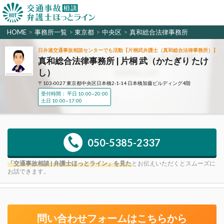
HOME
>
事務所一覧
>
東京都
>
中央区
>
真和総合法律事務所
日弁連交通事故相談センターでも活動【片桐武弁護士（真和総合法律事務所）】
真和総合法律事務所 | 片桐 武（かたぎり たけ
し）
〒103-0027 東京都中央区日本橋2-1-14 日本橋加藤ビルディング4階
受付時間： 平日 10:00~20:00
土日 10:00~17:00
050-5385-2337
「交通事故相談 | 弁護士ほっとライン」を見た
とお伝えいただくとスムーズに
お話できます。
問い合わせフォームはこちらから