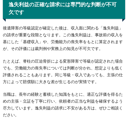
逸失利益の正確な請求には専門的な判断が不可
欠です
後遺障害の等級認定が確定した後は、収入面に関わる「逸失利益」
の請求が重要な段階となります。この逸失利益は、事故前の収入を
基にした「基礎収入」や、労働能力の喪失率をもとに算定されます
が、その評価には裁判例や実務上の知見が不可欠です。
たとえば、脊柱の圧迫骨折による変形障害で等級が認定された場合
でも、労働能力の喪失率については判断が分かれ、想定よりも低く
評価されることもあります。同じ等級・収入であっても、主張の仕
方によって賠償額に大きな差が生じるのが実情です。
当職は、長年の経験と蓄積した知識をもとに、適正な評価を得るた
めの主張・立証を丁寧に行い、依頼者の正当な利益を確保するよう
尽力しています。逸失利益の請求に不安がある方は、ぜひご相談く
ださい。