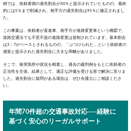
例では、依頼者側の過失割合が30％と提示されていたものの、最終
的には5％まで削減され、相手方の過失割合は95％に修正されまし
た。
この事案は、依頼者が直進車、相手方が進路変更車という構図で、
道路交通法でも不意不急の進路変更は規制されています。基本割合
は3：7がベースとされるものの、「ぶつけられた」という依頼者の
感覚と提示された過失割合に大きな乖離がありました。
そこで、衝突箇所や状況を精査し、過去の裁判例をもとに依頼者の
正当性を主張。結果として、適正な評価を受ける形で解決に至りま
した。過失割合に疑問がある場合は、ぜひ弁護士にご相談くださ
い。
年間70件超の交通事故対応──経験に
基づく安心のリーガルサポート