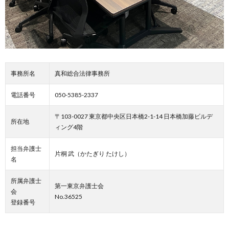
事務所名
真和総合法律事務所
電話番号
050-5385-2337
〒103-0027 東京都中央区日本橋2-1-14 日本橋加藤ビルデ
所在地
ィング4階
担当弁護士
片桐 武（かたぎり たけし）
名
所属弁護士
第一東京弁護士会
会
No.36525
登録番号