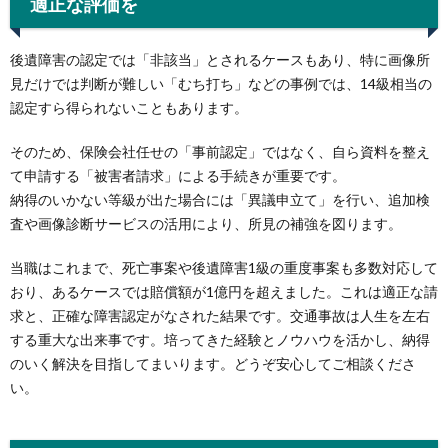
適正な評価を
後遺障害の認定では「非該当」とされるケースもあり、特に画像所
見だけでは判断が難しい「むち打ち」などの事例では、14級相当の
認定すら得られないこともあります。
そのため、保険会社任せの「事前認定」ではなく、自ら資料を整え
て申請する「被害者請求」による手続きが重要です。
納得のいかない等級が出た場合には「異議申立て」を行い、追加検
査や画像診断サービスの活用により、所見の補強を図ります。
当職はこれまで、死亡事案や後遺障害1級の重度事案も多数対応して
おり、あるケースでは賠償額が1億円を超えました。これは適正な請
求と、正確な障害認定がなされた結果です。交通事故は人生を左右
する重大な出来事です。培ってきた経験とノウハウを活かし、納得
のいく解決を目指してまいります。どうぞ安心してご相談くださ
い。