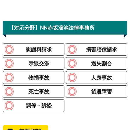
【対応分野】NN赤坂溜池法律事務所
慰謝料請求
損害賠償請求
示談交渉
過失割合
物損事故
人身事故
死亡事故
後遺障害
調停・訴訟