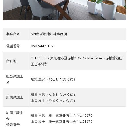
事務所名
NN赤坂溜池法律事務所
電話番号
050-5447-1090
〒107-0052 東京都港区赤坂2-12-12 Martial Arts赤坂溜池山
所在地
王ビル5階
担当弁護士
成瀬 直邦（なるせ なおくに）
名
成瀬 直邦（なるせ なおくに）
所属弁護士
山口 愛子（やまぐち かなこ）
所属弁護士
成瀬 直邦 第一東京弁護士会 No.48170
会
山口 愛子 第一東京弁護士会 No.58179
登録番号