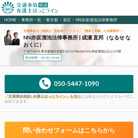
HOME
>
事務所一覧
>
東京都
>
港区
>
NN赤坂溜池法律事務所
交通事故のご相談は「依頼者ファースト」「豊富な実績」の当事務所へ！
NN赤坂溜池法律事務所 | 成瀬 直邦（なるせ な
おくに）
〒107-0052 東京都港区赤坂2-12-12 Martial Arts赤坂溜池山王ビル5階
受付時間： 00:00~24:00
050-5447-1090
「交通事故相談 | 弁護士ほっとライン」を見た
とお伝えいただくとスムーズに
お話できます。
問い合わせフォームはこちらから