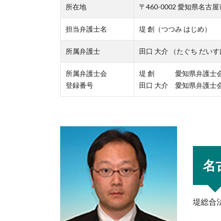
所在地
〒460-0002 愛知県名古
担当弁護士名
堤 創（つつみ はじめ）
所属弁護士
田口 大介 （たぐち だい
所属弁護士会
堤 創 愛知県弁護士会 No
登録番号
田口 大介 愛知県弁護士会 N
名
堤総合