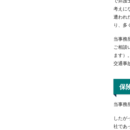
で弁護
考えに
遭われ
り、多
当事務
ご相談
ます）
交通事
保
当事務
したが
社であ