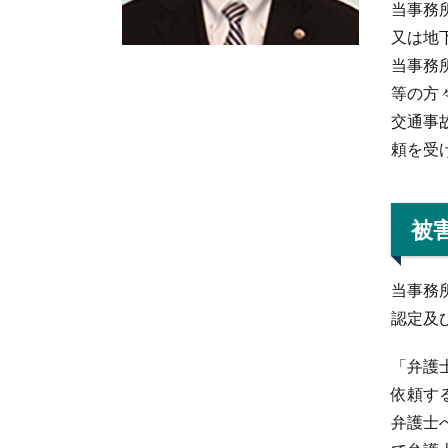
当事務
又は地
当事務
等の方
交通事
頼を受
被
当事務
認定及
「弁護
依頼す
弁護士