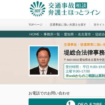
TOPページ
交通事故に強い弁護士を探す
当サイト
HOME
>
事務所一覧
>
愛知県
>
名古屋市
>
堤総合
交通事故・後遺障害に強い
堤総合法律事務所
〒460-0002 愛知県名古屋市中区
受付時間： 平日 9:00~19:0
土曜 9:00~17:00
※webからのご相談は原
お電話でのお問い合わせ
050-5385