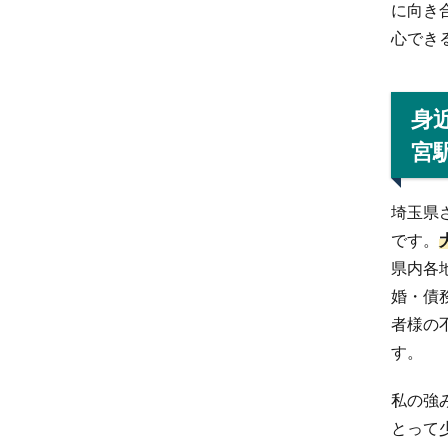
に向き
心でき
身
宮
埼玉県
です。
県内各
婚・債
者様の
す。
私の強
とって