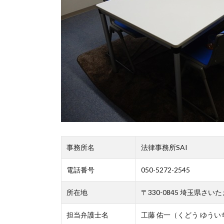
事務所名
法律事務所SAI
電話番号
050-5272-2545
所在地
〒330-0845 埼玉県さ
担当弁護士名
工藤 佑一（くどう ゆうい