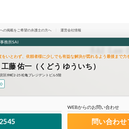
への掲載をご希望の弁護士の方へ
運営会社情報
事務所SAI
査をいとわず、依頼者様に少しでも有益な解決が図れるよう最後まで力
 | 工藤 佑一（くどう ゆういち）
大宮区仲町2-25 松亀プレジデントビル5階
0
WEBからのお問い合わせ
-2545
問い合わせ