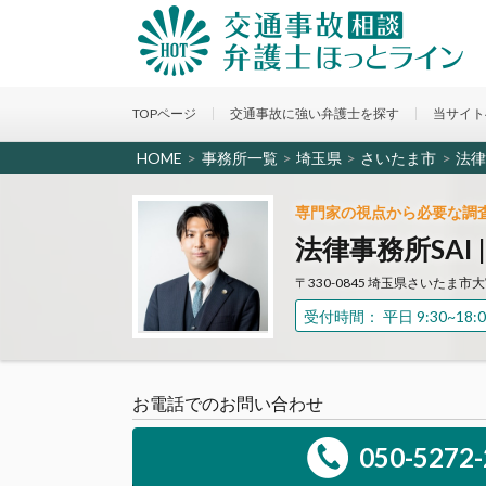
TOPページ
交通事故に強い弁護士を探す
当サイト
HOME
>
事務所一覧
>
埼玉県
>
さいたま市
>
法律
専門家の視点から必要な調
法律事務所SAI
〒330-0845 埼玉県さいたま市
受付時間： 平日 9:30~18:0
お電話でのお問い合わせ
050-5272