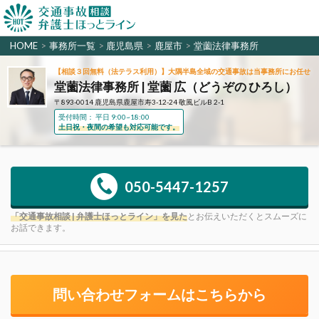
HOME
>
事務所一覧
>
鹿児島県
>
鹿屋市
>
堂薗法律事務所
【相談３回無料（法テラス利用）】大隅半島全域の交通事故は当事務所にお任せ
堂薗法律事務所 | 堂薗 広（どうぞの ひろし）
〒893-0014 鹿児島県鹿屋市寿3-12-24 敬風ビルB 2-1
受付時間： 平日 9:00~18:00
土日祝・夜間の希望も対応可能です。
050-5447-1257
「交通事故相談 | 弁護士ほっとライン」を見た
とお伝えいただくとスムーズに
お話できます。
問い合わせフォームはこちらから