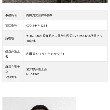
事務所名
内田貴丈法律事務所
電話番号
050-5447-1231
〒460-0008 愛知県名古屋市中区栄1-24-25 CK16伏見ビル
所在地
10階北
担当弁護士
内田 貴丈（うちだ たかひろ）
名
所属弁護士
愛知県弁護士会
会
No.59705
登録番号