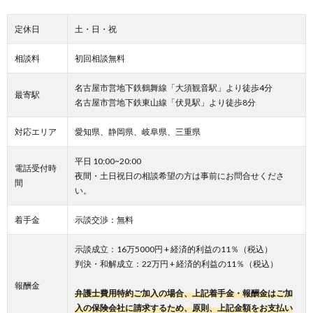
定休日
土・日・祝
相談料
初回相談無料
名古屋市営地下鉄鶴舞線「大須観音駅」より徒歩4分
最寄駅
名古屋市営地下鉄東山線「伏見駅」より徒歩8分
対応エリア
愛知県、静岡県、岐阜県、三重県
平日 10:00~20:00
電話受付時
夜間・土日祝日の相談希望の方は事前にお問合せくださ
間
い。
着手金
示談交渉：無料
示談成立：16万5000円 + 経済的利益の11％（税込）
判決・和解成立：22万円 + 経済的利益の11％（税込）
報酬金
弁護士費用特約ご加入の場合、上記着手金・報酬金はご加
入の保険会社に請求するため、原則、上記金額をお支払い