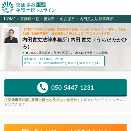
HOME
>
事務所一覧
>
愛知県
>
名古屋市
>
内田貴丈法律事務所
【年間300件以上の実績】交通事故の初動から示談・訴訟まで—一貫対応で安心
を届ける法律事務所｜経験豊富な弁護士による丁寧なサポート体制
内田貴丈法律事務所 | 内田 貴丈（うちだ たかひ
ろ）
〒460-0008 愛知県名古屋市中区栄1-24-25 CK16伏見ビル10階北
受付時間： 平日 10:00~20:00
夜間・土日祝日の相談希望の方は事前にお問合せください。
050-5447-1231
「交通事故相談 | 弁護士ほっとライン」を見た
とお伝えいただくとスムーズに
お話できます。