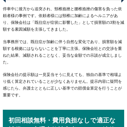
停車中に後方から追突され、頸椎捻挫と腰椎捻挫の傷害を負った依
頼者様の事例です。依頼者様には頸椎に加齢によるヘルニアがあ
り、保険会社は「既往症が症状に影響した」として損害額の3割を減
額する素因減額を主張してきました。
当事務所では、既往症が加齢に伴う自然な変化であり、損害額を減
額する根拠にはならないことを丁寧に主張。保険会社との交渉を重
ねた結果、減額されることなく、妥当な金額での示談が成立しまし
た。
保険会社の提示額は一見妥当そうに見えても、独自の基準で相場よ
り低く算定されていることが少なくありません。提示内容に疑問を
感じたら、弁護士とともに正しい基準での賠償金算定を行うことが
重要です。
初回相談無料・費用負担なしで適正な