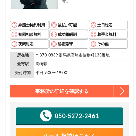
す。
弁護士特約利用
後払い可能
土日対応
初回相談無料
成功報酬制
着手金無料
夜間対応
秘密厳守
その他
所在地
〒370-0839 群馬県高崎市檜物町133番地
最寄駅
高崎駅
受付時間
平日 9:00〜19:00
事務所の詳細を確認する
050-5272-2461