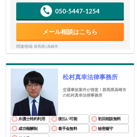
050-5447-1254
メール相談はこちら
関連地域:
群馬県 | 高崎市
松村真幸法律事務所
交通事故案件が得意！群馬県高崎市
の松村真幸法律事務所
弁護士特約利用
後払い可能
初回相談無料
成功報酬制
着手金無料
秘密厳守