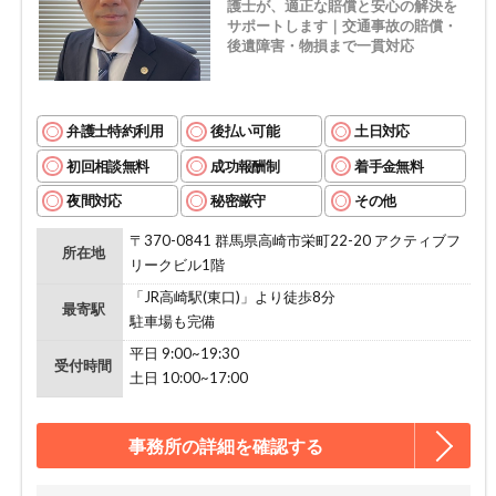
護士が、適正な賠償と安心の解決を
サポートします｜交通事故の賠償・
後遺障害・物損まで一貫対応
弁護士特約利用
後払い可能
土日対応
初回相談無料
成功報酬制
着手金無料
夜間対応
秘密厳守
その他
〒370-0841 群馬県高崎市栄町22-20 アクティブフ
所在地
リークビル1階
「JR高崎駅(東口)」より徒歩8分
最寄駅
駐車場も完備
平日 9:00~19:30
受付時間
土日 10:00~17:00
事務所の詳細を確認する