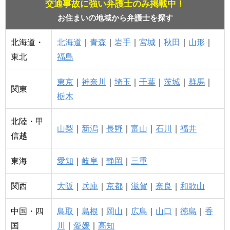
交通事故に強い弁護士のみ掲載中！
お住まいの地域から弁護士を探す
北海道・
北海道
｜
青森
｜
岩手
｜
宮城
｜
秋田
｜
山形
｜
東北
福島
東京
｜
神奈川
｜
埼玉
｜
千葉
｜
茨城
｜
群馬
｜
関東
栃木
北陸・甲
山梨
｜
新潟
｜
長野
｜
富山
｜
石川
｜
福井
信越
東海
愛知
｜
岐阜
｜
静岡
｜
三重
関西
大阪
｜
兵庫
｜
京都
｜
滋賀
｜
奈良
｜
和歌山
中国・四
鳥取
｜
島根
｜
岡山
｜
広島
｜
山口
｜
徳島
｜
香
国
川
｜
愛媛
｜
高知