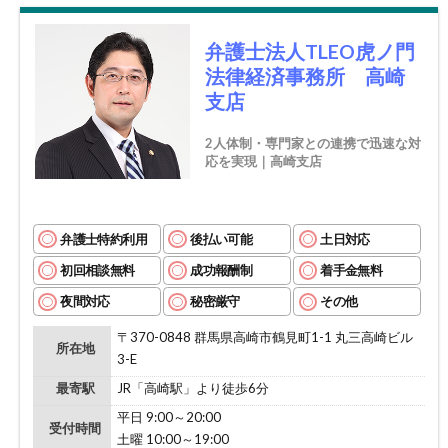
弁護士法人TLEO虎ノ門
法律経済事務所 高崎
支店
2人体制・専門家との連携で迅速な対
応を実現｜高崎支店
弁護士特約利用
後払い可能
土日対応
初回相談無料
成功報酬制
着手金無料
夜間対応
秘密厳守
その他
〒370-0848 群馬県高崎市鶴見町1-1 丸三高崎ビル
所在地
3-E
最寄駅
JR「高崎駅」より徒歩6分
平日 9:00～20:00
受付時間
土曜 10:00～19:00