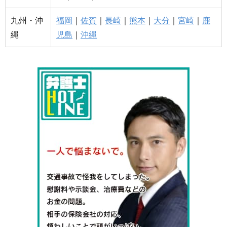
九州・沖
福岡
｜
佐賀
｜
長崎
｜
熊本
｜
大分
｜
宮崎
｜
鹿
縄
児島
｜
沖縄