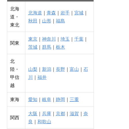
北海
北海道
｜
青森
｜
岩手
｜
宮城
｜
道・
秋田
｜
山形
｜
福島
東北
東京
｜
神奈川
｜
埼玉
｜
千葉
｜
関東
茨城
｜
群馬
｜
栃木
北
陸・
山梨
｜
新潟
｜
長野
｜
富山
｜
石
甲信
川
｜
福井
越
東海
愛知
｜
岐阜
｜
静岡
｜
三重
大阪
｜
兵庫
｜
京都
｜
滋賀
｜
奈
関西
良
｜
和歌山