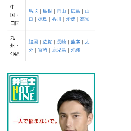
中
鳥取
｜
島根
｜
岡山
｜
広島
｜
山
国・
口
｜
徳島
｜
香川
｜
愛媛
｜
高知
四国
九
福岡
｜
佐賀
｜
長崎
｜
熊本
｜
大
州・
分
｜
宮崎
｜
鹿児島
｜
沖縄
沖縄