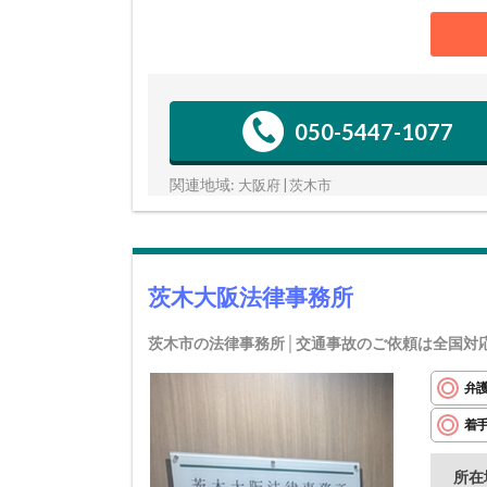
050-5447-1077
関連地域:
大阪府 | 茨木市
茨木大阪法律事務所
茨木市の法律事務所│交通事故のご依頼は全国対
弁
着
所在