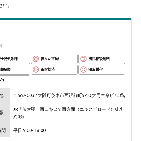
さい。
す
護士特約利用
後払い可能
初回相談無料
功報酬制
夜間対応
秘密厳守
の他
地
〒567-0032 大阪府茨木市西駅前町5-10 大同生命ビル3階
JR「茨木駅」西口を出て西方面（エキスポロード）徒歩
駅
約3分
時間
平日 9:00~18:00